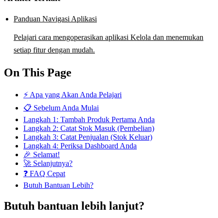
Panduan Navigasi Aplikasi
Pelajari cara mengoperasikan aplikasi Kelola dan menemukan
setiap fitur dengan mudah.
On This Page
⚡ Apa yang Akan Anda Pelajari
📋 Sebelum Anda Mulai
Langkah 1: Tambah Produk Pertama Anda
Langkah 2: Catat Stok Masuk (Pembelian)
Langkah 3: Catat Penjualan (Stok Keluar)
Langkah 4: Periksa Dashboard Anda
🎉 Selamat!
🚀 Selanjutnya?
❓ FAQ Cepat
Butuh Bantuan Lebih?
Butuh bantuan lebih lanjut?