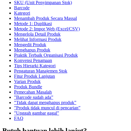
SKU (Unit Penyimpanan Stok)
Barcode
Kategori
Menambah Produk Secara Massal
Metode 1: Duplikasi
Metode 2: Impor Web (Excel/CSV)
Mengelola Detail Produk
Melihat Informasi Produk
Mengedit Produk
Menghapus Produk
Praktik Terbaik Organisasi Produk
Konvensi Penamaan
Tips Hierarki Kategori
Pengaturan Manajemen Stok
Fitur Produk Lanjutan
Varian Produk
Produk Bundle
Pemecahan Masalah
”Barcode sudah ada”
”Tidak dapat menghapus produk”
”Produk tidak muncul di pencarian”
”Unggah gambar gagal”
FAQ
Butuh bantuan lebih lanjut?