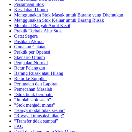
Persamaan Stok
Kesalahan Umum
Menggunakan Stok Masuk untuk Barang yang Ditemukan
Menggunakan Stok Keluar untuk Barang Rusak
Membuat Banyak Audit Kecil
Praktik Terbaik Alur Stok
Catat Segera
Pastikan Akurat
Gunakan Catatan
Praktik per Operasi
Skenario Umum
Penjualan Normal
Retur Pelanggan
Barang Rusak atau Hilang
Retur ke Supplier
Peringatan dan Laporan
Pemecahan Masalah
”Stok tidak berubah”
”Jumlah stok salah”
”Stok menjadi minus”
”Harga modal tidak sesuai”
”Riwayat transaksi hilang”
”Transfer tidak sampai”
FAQ
Draft dan Pengaturan Stok Owner